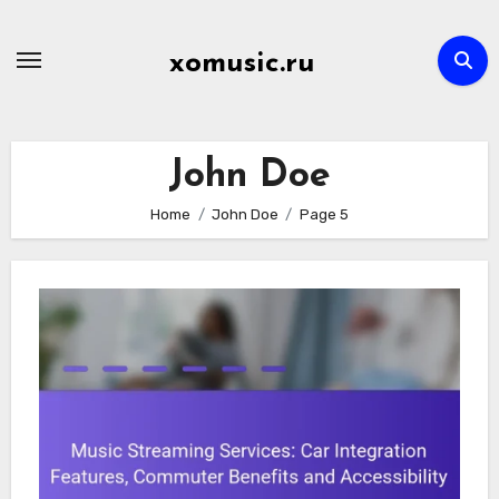
Skip
to
xomusic.ru
content
John Doe
Home
John Doe
Page 5