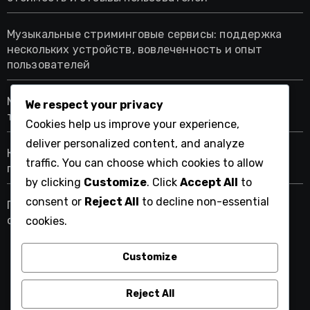
Музыкальные стриминговые сервисы: поддержка
нескольких устройств, вовлеченность и опыт
пользователей
Музыкальные стриминговые сервисы: семейные
We respect your privacy
тарифы, выбор домохозяйства и преимущества
Cookies help us improve your experience,
deliver personalized content, and analyze
Как скорость потока влияет на качество
traffic. You can choose which cookies to allow
прослушивания у аудиофилов
by clicking
Customize
. Click
Accept All
to
consent or
Reject All
to decline non-essential
Плейлисты, созданные пользователями: Роль в
открытии музыки для подростков
cookies.
Customize
xomusic.ru
Reject All