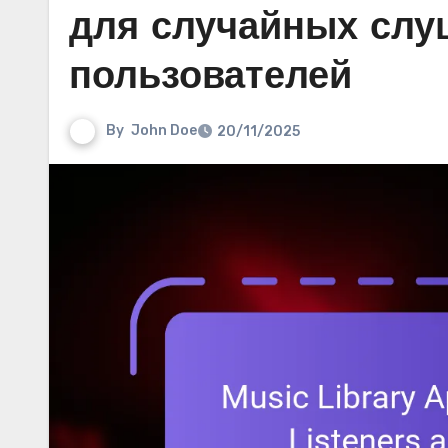
для случайных слу
пользователей
By
John Doe
20/11/2025