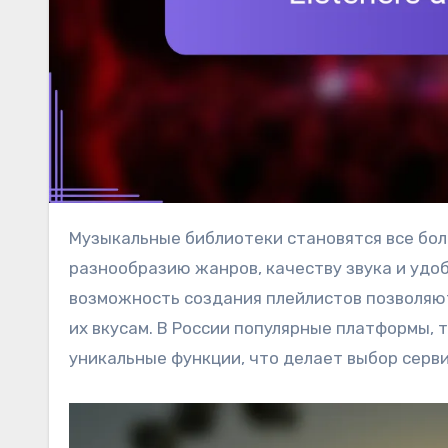
Музыкальные библиотеки становятся все более привлекательными для случайных слушателей благодаря
разнообразию жанров, качеству звука и удо
возможность создания плейлистов позволяю
их вкусам. В России популярные платформы, т
уникальные функции, что делает выбор серв