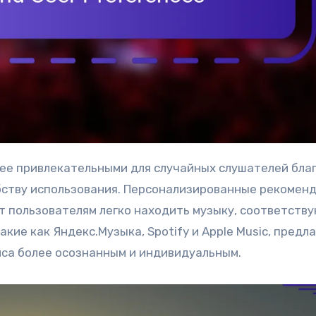
бству использования. Персонализированные рекоменд
т пользователям легко находить музыку, соответст
акие как Яндекс.Музыка, Spotify и Apple Music, предл
иса более осознанным и индивидуальным.