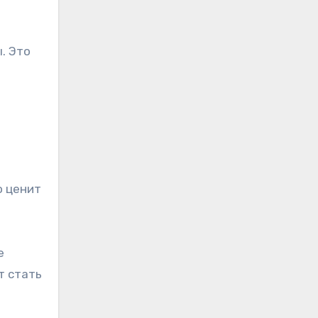
. Это
ы
о ценит
е
т стать