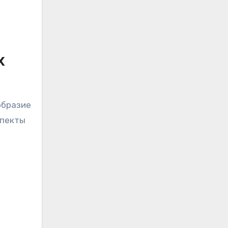
х
образие
спекты