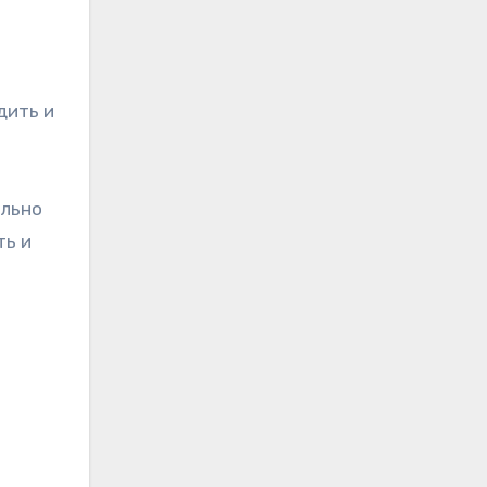
дить и
ельно
ть и