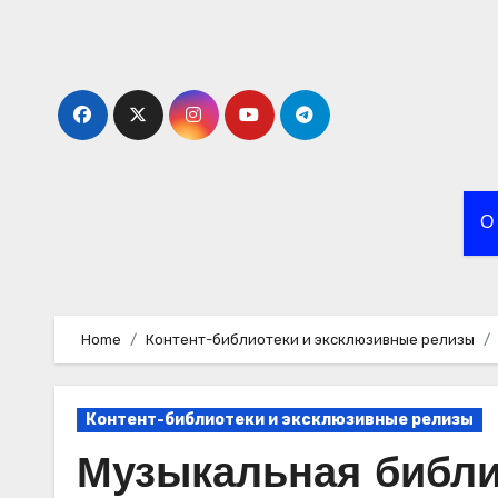
Skip
to
content
О
Home
Контент-библиотеки и эксклюзивные релизы
Контент-библиотеки и эксклюзивные релизы
Музыкальная библи