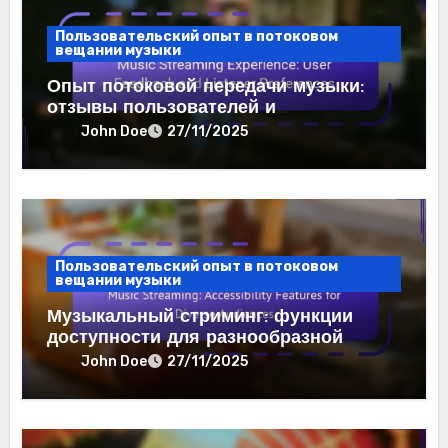
Пользовательский опыт в потоковом
вещании музыки
Опыт потоковой передачи музыки:
отзывы пользователей и
предпочтения слушателей
John Doe
27/11/2025
Пользовательский опыт в потоковом
вещании музыки
Музыкальный стриминг: функции
доступности для разнообразной
аудитории
John Doe
27/11/2025