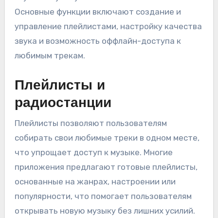
Основные функции включают создание и
управление плейлистами, настройку качества
звука и возможность оффлайн-доступа к
любимым трекам.
Плейлисты и
радиостанции
Плейлисты позволяют пользователям
собирать свои любимые треки в одном месте,
что упрощает доступ к музыке. Многие
приложения предлагают готовые плейлисты,
основанные на жанрах, настроении или
популярности, что помогает пользователям
открывать новую музыку без лишних усилий.