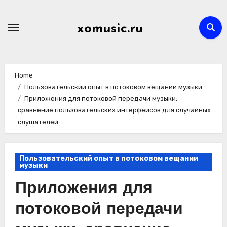
Skip
to
xomusic.ru
content
Home
Пользовательский опыт в потоковом вещании музыки
Приложения для потоковой передачи музыки:
сравнение пользовательских интерфейсов для случайных
слушателей
Пользовательский опыт в потоковом вещании
музыки
Приложения для
потоковой передачи