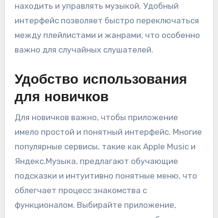
находить и управлять музыкой. Удобный
интерфейс позволяет быстро переключаться
между плейлистами и жанрами, что особенно
важно для случайных слушателей.
Удобство использования
для новичков
Для новичков важно, чтобы приложение
имело простой и понятный интерфейс. Многие
популярные сервисы, такие как Apple Music и
Яндекс.Музыка, предлагают обучающие
подсказки и интуитивно понятные меню, что
облегчает процесс знакомства с
функционалом. Выбирайте приложение,