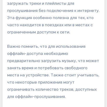
загружать треки и плейлисты для
прослушивания без подключения к интернету.
Эта функция особенно полезна для тех, кто
часто находится в поездках или в местах с
ограниченным доступом к сети.
Важно помнить, что для использования
оффлайн-доступа необходимо
предварительно загрузить музыку, что может
занять время и потребовать свободного
места на устройстве. Также стоит учитывать,
что некоторые приложения могут
ограничивать количество треков, доступных
для оффлайн-прослушивания.