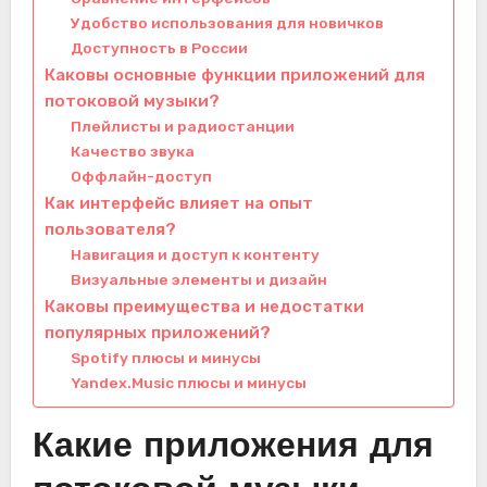
Удобство использования для новичков
Доступность в России
Каковы основные функции приложений для
потоковой музыки?
Плейлисты и радиостанции
Качество звука
Оффлайн-доступ
Как интерфейс влияет на опыт
пользователя?
Навигация и доступ к контенту
Визуальные элементы и дизайн
Каковы преимущества и недостатки
популярных приложений?
Spotify плюсы и минусы
Yandex.Music плюсы и минусы
Какие приложения для