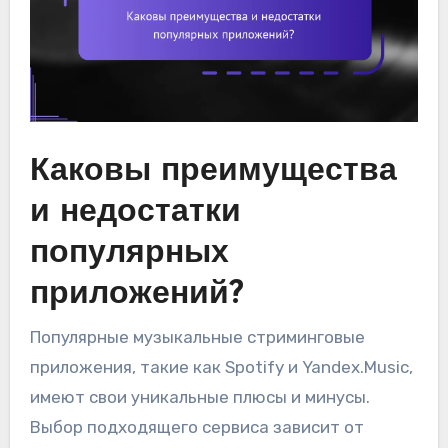
Каковы преимущества
и недостатки
популярных
приложений?
Популярные музыкальные стриминговые
приложения, такие как Spotify и Yandex.Music,
имеют свои уникальные плюсы и минусы.
Выбор подходящего сервиса зависит от