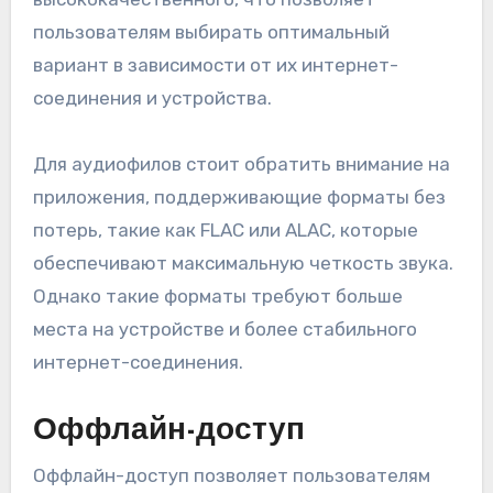
пользователям выбирать оптимальный
вариант в зависимости от их интернет-
соединения и устройства.
Для аудиофилов стоит обратить внимание на
приложения, поддерживающие форматы без
потерь, такие как FLAC или ALAC, которые
обеспечивают максимальную четкость звука.
Однако такие форматы требуют больше
места на устройстве и более стабильного
интернет-соединения.
Оффлайн-доступ
Оффлайн-доступ позволяет пользователям