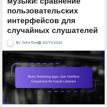
музыки: сравнение
пользовательских
интерфейсов для
случайных слушателей
By
John Doe
20/11/2025