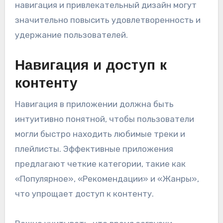
навигация и привлекательный дизайн могут
значительно повысить удовлетворенность и
удержание пользователей.
Навигация и доступ к
контенту
Навигация в приложении должна быть
интуитивно понятной, чтобы пользователи
могли быстро находить любимые треки и
плейлисты. Эффективные приложения
предлагают четкие категории, такие как
«Популярное», «Рекомендации» и «Жанры»,
что упрощает доступ к контенту.