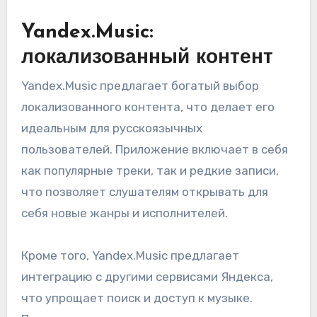
Yandex.Music:
локализованный контент
Yandex.Music предлагает богатый выбор
локализованного контента, что делает его
идеальным для русскоязычных
пользователей. Приложение включает в себя
как популярные треки, так и редкие записи,
что позволяет слушателям открывать для
себя новые жанры и исполнителей.
Кроме того, Yandex.Music предлагает
интеграцию с другими сервисами Яндекса,
что упрощает поиск и доступ к музыке.