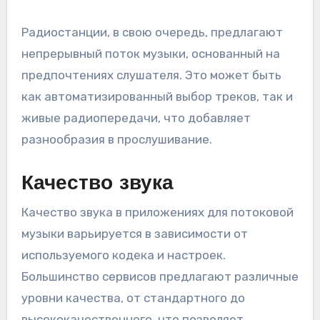
Радиостанции, в свою очередь, предлагают
непрерывный поток музыки, основанный на
предпочтениях слушателя. Это может быть
как автоматизированный выбор треков, так и
живые радиопередачи, что добавляет
разнообразия в прослушивание.
Качество звука
Качество звука в приложениях для потоковой
музыки варьируется в зависимости от
используемого кодека и настроек.
Большинство сервисов предлагают различные
уровни качества, от стандартного до
высококачественного, что позволяет