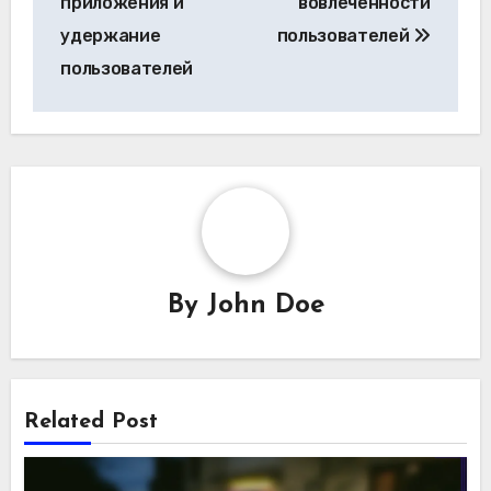
приложения и
вовлеченности
удержание
пользователей
пользователей
By
John Doe
Related Post