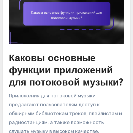
Каковы основные
функции приложений
для потоковой музыки?
Приложения для потоковой музыки
предлагают пользователям доступ к
обширным библиотекам треков, плейлистам и
радиостанциям, а также возможность
слушать музыку в высоком качестве.