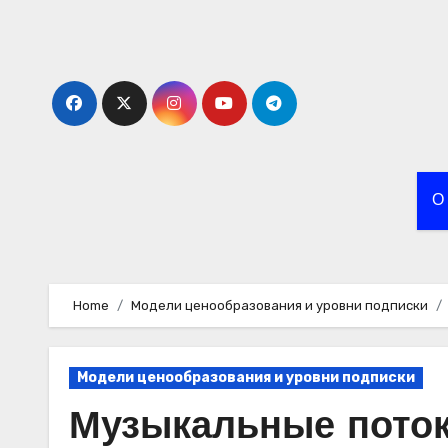
Skip
to
content
О
Home
Модели ценообразования и уровни подписки
Модели ценообразования и уровни подписки
Музыкальные поток